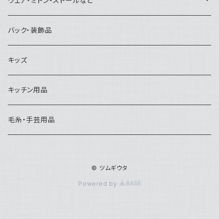
ウェア・ミトン・ストールなど
くつ下・タイツ
バック・装飾品
キッズ
キッチン用品
毛糸・手芸用品
© ツムギウタ
Powered by